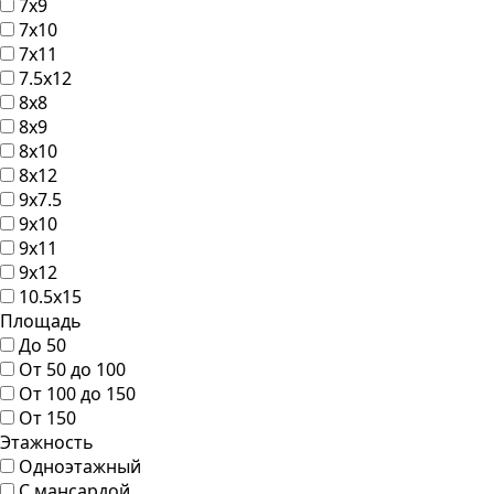
7х9
7х10
7x11
7.5х12
8х8
8х9
8х10
8x12
9х7.5
9х10
9х11
9х12
10.5х15
Площадь
До 50
От 50 до 100
От 100 до 150
От 150
Этажность
Одноэтажный
С мансардой