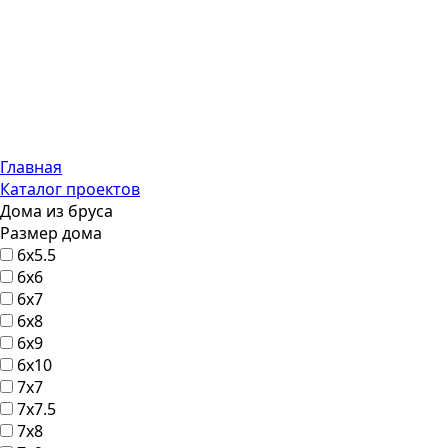
Главная
Каталог проектов
Дома из бруса
Размер дома
6х5.5
6x6
6х7
6х8
6х9
6х10
7х7
7х7.5
7х8