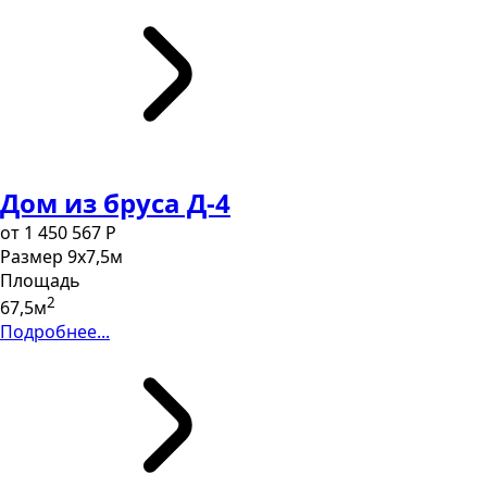
Дом из бруса Д-4
от 1 450 567 P
Размер
9х7,5м
Площадь
2
67,5м
Подробнее...