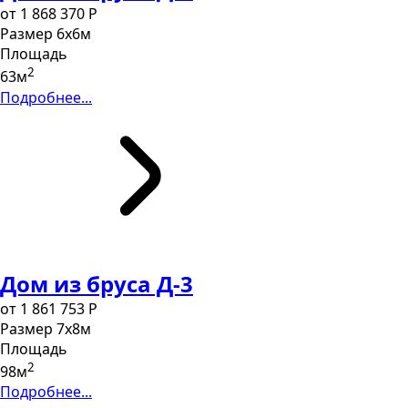
от 1 868 370 P
Размер
6х6м
Площадь
2
63м
Подробнее...
Дом из бруса Д-3
от 1 861 753 P
Размер
7х8м
Площадь
2
98м
Подробнее...