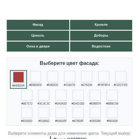
Фасад
Кровля
Цоколь
Доборы
Окна и двери
Водостоки
Выберите цвет фасада:
#EBE8DE
#D6DED
#718A76
#276236
#F6FBF4
#CDCFD5
#A93D3A
#6E7172
#3C3C3C
#0A0A0D
#DAD1B2
#E8B679
#BB8C58
#63342D
#514842
#6A93AF
#475E6F
#165288
#691639
Выберите элементы дома для изменения цвета. Текущий выбор: