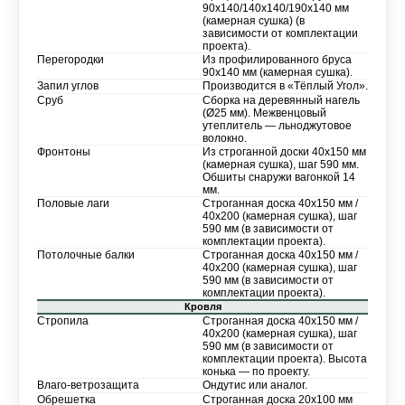
90х140/140х140/190х140 мм
(камерная сушка) (в
зависимости от комплектации
проекта).
Перегородки
Из профилированного бруса
90х140 мм (камерная сушка).
Запил углов
Производится в «Тёплый Угол».
Сруб
Сборка на деревянный нагель
(Ø25 мм). Межвенцовый
утеплитель — льноджутовое
волокно.
Фронтоны
Из строганной доски 40х150 мм
(камерная сушка), шаг 590 мм.
Обшиты снаружи вагонкой 14
мм.
Половые лаги
Строганная доска 40х150 мм /
40х200 (камерная сушка), шаг
590 мм (в зависимости от
комплектации проекта).
Потолочные балки
Строганная доска 40х150 мм /
40х200 (камерная сушка), шаг
590 мм (в зависимости от
комплектации проекта).
Кровля
Стропила
Строганная доска 40х150 мм /
40х200 (камерная сушка), шаг
590 мм (в зависимости от
комплектации проекта). Высота
конька — по проекту.
Влаго-ветрозащита
Ондутис или аналог.
Обрешетка
Строганная доска 20х100 мм