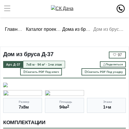
Главная
Каталог проектов
Дома из бруса
Дом из бруса Д-37
Дом из бруса Д-37
🤍
97
Арт. Д-37
7х8 м · 94 м² · 1+м этаж
Поделиться
Скачать PDF Под ключ
Скачать PDF Под усадку
Размер
Площадь
Этажи
7х8м
94м
2
1+м
КОМПЛЕКТАЦИИ