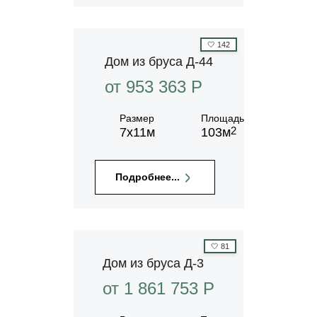
🤍
142
Дом из бруса Д-44
от 953 363 P
Размер
Площадь
2
7х11м
103м
Подробнее...
🤍
81
Дом из бруса Д-3
от 1 861 753 P