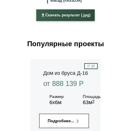
Фасад (#A93D3A)
Скачать результат (.jpg)
Популярные проекты
🤍
17
Дом из бруса Д-16
от 888 139 P
Размер
Площадь
2
6х6м
63м
Подробнее...