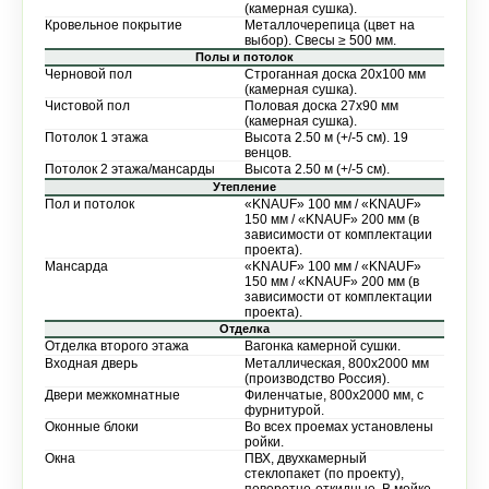
(камерная сушка).
Кровельное покрытие
Металлочерепица (цвет на
выбор). Свесы ≥ 500 мм.
Полы и потолок
Черновой пол
Строганная доска 20х100 мм
(камерная сушка).
Чистовой пол
Половая доска 27х90 мм
(камерная сушка).
Потолок 1 этажа
Высота 2.50 м (+/-5 см). 19
венцов.
Потолок 2 этажа/мансарды
Высота 2.50 м (+/-5 см).
Утепление
Пол и потолок
«KNAUF» 100 мм / «KNAUF»
150 мм / «KNAUF» 200 мм (в
зависимости от комплектации
проекта).
Мансарда
«KNAUF» 100 мм / «KNAUF»
150 мм / «KNAUF» 200 мм (в
зависимости от комплектации
проекта).
Отделка
Отделка второго этажа
Вагонка камерной сушки.
Входная дверь
Металлическая, 800х2000 мм
(производство Россия).
Двери межкомнатные
Филенчатые, 800х2000 мм, с
фурнитурой.
Оконные блоки
Во всех проемах установлены
ройки.
Окна
ПВХ, двухкамерный
стеклопакет (по проекту),
поворотно-откидные. В мойке