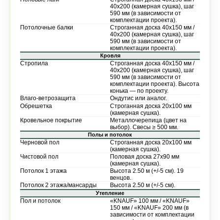
40х200 (камерная сушка), шаг
590 мм (в зависимости от
комплектации проекта).
Потолочные балки
Строганная доска 40х150 мм /
40х200 (камерная сушка), шаг
590 мм (в зависимости от
комплектации проекта).
Кровля
Стропила
Строганная доска 40х150 мм /
40х200 (камерная сушка), шаг
590 мм (в зависимости от
комплектации проекта). Высота
конька — по проекту.
Влаго-ветрозащита
Ондутис или аналог.
Обрешетка
Строганная доска 20х100 мм
(камерная сушка).
Кровельное покрытие
Металлочерепица (цвет на
выбор). Свесы ≥ 500 мм.
Полы и потолок
Черновой пол
Строганная доска 20х100 мм
(камерная сушка).
Чистовой пол
Половая доска 27х90 мм
(камерная сушка).
Потолок 1 этажа
Высота 2.50 м (+/-5 см). 19
венцов.
Потолок 2 этажа/мансарды
Высота 2.50 м (+/-5 см).
Утепление
Пол и потолок
«KNAUF» 100 мм / «KNAUF»
150 мм / «KNAUF» 200 мм (в
зависимости от комплектации