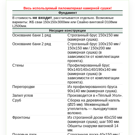
Весь используемый пиломатериал камерной сушки!
Фундамент
не входит
В стоимость
, рассчитывается отдельно. Возможные
варианты: ЖБ сваи 150х150х3000мм или Свайно-винтовой D108мм
L2500мм.
Несущие конструкции
Основание бани 1 ряд
Строганный брус 150х150 мм
(камерная сушка).
Основание бани 2 ряд
Строганный брус 100х150 мм /
150х150 мм / 150х200 мм
(камерная сушка) (в
зависимости от комплектации
проекта).
Стены
Профилированный брус
90х140/140х140/190х140 мм
(камерная сушка) (в
зависимости от комплектации
проекта).
Перегородки
Из профилированного бруса
90х140 мм (камерная сушка).
Запил углов
Производится в «Тёплый Угол».
Сруб
Сборка на деревянный нагель
(Ø25 мм). Межвенцовый
утеплитель — льноджутовое
волокно.
Фронтоны
Из строганной доски 40х150 мм
(камерная сушка), шаг 590 мм.
Обшиты снаружи вагонкой 14
мм.
Половые лаги
Строганная доска 40х150 мм /