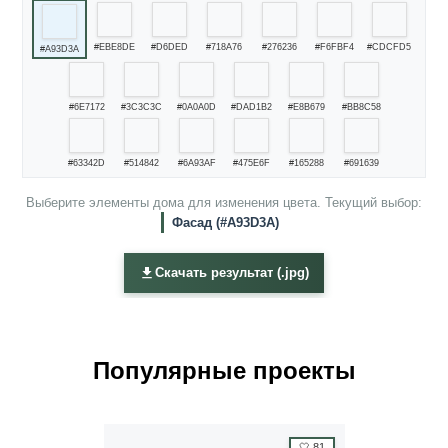
#EBE8DE
#D6DED
#718A76
#276236
#F6FBF4
#CDCFD5
#A93D3A
#6E7172
#3C3C3C
#0A0A0D
#DAD1B2
#E8B679
#BB8C58
#63342D
#514842
#6A93AF
#475E6F
#165288
#691639
Выберите элементы дома для изменения цвета. Текущий выбор:
Фасад (#A93D3A)
Скачать результат (.jpg)
Популярные проекты
🤍
81