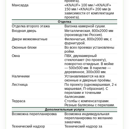
проекта).
Мансарда
«KNAUF» 100 мм / «KNAUF»
150 мм / «KNAUF» 200 мм (в
зависимости от комплектации
проекта).
Отделка
Отделка второго этажа
Вагонка камерной сушки.
Входная дверь
Металлическая, 800х2000 мм
(производство Россия).
Двери межкомнатные
Филенчатые, 800х2000 мм, с
фурнитурой.
Оконные блоки
Во всех проемах установлены
ройки.
Окна
ПВХ, двухкамерный
стеклопакет (по проекту),
поворотно-откидные. В мойке
— 500х500 мм. В парилке —
деревянное, 300х300 мм.
Наличники
Устанавливаются на все
оконные и дверные проёмы.
Лестница
По проекту (одномаршевая, 2-х
маршевая, П-образная). С
перилами и точеными
балясинами.
Терраса
Столбы с компенсаторами.
Резные балясины с перилами.
Дополнительные услуги
Возможна перепланировка
Возможна индивидуальная
перепланировка по желанию
заказчика.
Технический надзор
Технический надзор за