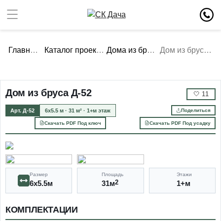
Главная
Каталог проектов
Дома из бруса
Дом из бруса Д-52
Дом из бруса Д-52
🤍
11
Арт. Д-52
6х5.5 м · 31 м² · 1+м этаж
Поделиться
Скачать PDF Под ключ
Скачать PDF Под усадку
Размер
Площадь
Этажи
6х5.5м
31м
2
1+м
КОМПЛЕКТАЦИИ