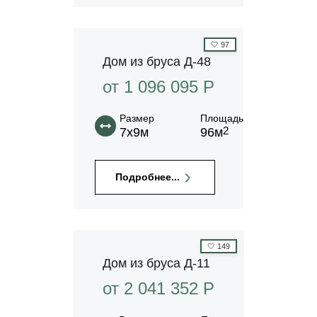
🤍
97
Дом из бруса Д-48
от 1 096 095 P
Размер
Площадь
2
7х9м
96м
Подробнее...
🤍
149
Дом из бруса Д-11
от 2 041 352 P