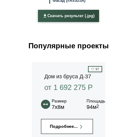
Фасад (#A93D3A)
Скачать результат (.jpg)
Популярные проекты
🤍
97
Дом из бруса Д-37
от 1 692 275 P
Размер
Площадь
2
7х8м
94м
Подробнее...