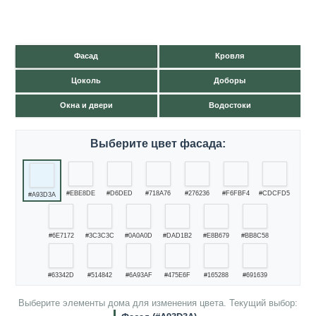
Фасад
Кровля
Цоколь
Доборы
Окна и двери
Водостоки
Выберите цвет фасада:
#EBE8DE
#D6DED
#718A76
#276236
#F6FBF4
#CDCFD5
#A93D3A
#6E7172
#3C3C3C
#0A0A0D
#DAD1B2
#E8B679
#BB8C58
#63342D
#514842
#6A93AF
#475E6F
#165288
#691639
Выберите элементы дома для изменения цвета. Текущий выбор: