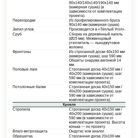
90х140/140х140/190х140 мм
(камерная сушка) (в
зависимости от комплектации
проекта).
Перегородки
Из профилированного бруса
90х140 мм (камерная сушка).
Запил углов
Производится в «Тёплый Угол».
Сруб
Сборка на деревянный нагель
(Ø25 мм). Межвенцовый
утеплитель — льноджутовое
волокно.
Фронтоны
Из строганной доски 40х150 мм
(камерная сушка), шаг 590 мм.
Обшиты снаружи вагонкой 14
мм.
Половые лаги
Строганная доска 40х150 мм /
40х200 (камерная сушка), шаг
590 мм (в зависимости от
комплектации проекта).
Потолочные балки
Строганная доска 40х150 мм /
40х200 (камерная сушка), шаг
590 мм (в зависимости от
комплектации проекта).
Кровля
Стропила
Строганная доска 40х150 мм /
40х200 (камерная сушка), шаг
590 мм (в зависимости от
комплектации проекта). Высота
конька — по проекту.
Влаго-ветрозащита
Ондутис или аналог.
Обрешетка
Строганная доска 20х100 мм