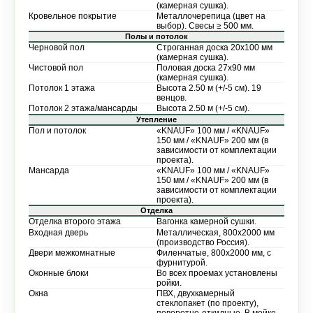
(камерная сушка).
Кровельное покрытие
Металлочерепица (цвет на
выбор). Свесы ≥ 500 мм.
Полы и потолок
Черновой пол
Строганная доска 20х100 мм
(камерная сушка).
Чистовой пол
Половая доска 27х90 мм
(камерная сушка).
Потолок 1 этажа
Высота 2.50 м (+/-5 см). 19
венцов.
Потолок 2 этажа/мансарды
Высота 2.50 м (+/-5 см).
Утепление
Пол и потолок
«KNAUF» 100 мм / «KNAUF»
150 мм / «KNAUF» 200 мм (в
зависимости от комплектации
проекта).
Мансарда
«KNAUF» 100 мм / «KNAUF»
150 мм / «KNAUF» 200 мм (в
зависимости от комплектации
проекта).
Отделка
Отделка второго этажа
Вагонка камерной сушки.
Входная дверь
Металлическая, 800х2000 мм
(производство Россия).
Двери межкомнатные
Филенчатые, 800х2000 мм, с
фурнитурой.
Оконные блоки
Во всех проемах установлены
ройки.
Окна
ПВХ, двухкамерный
стеклопакет (по проекту),
поворотно-откидные. В мойке