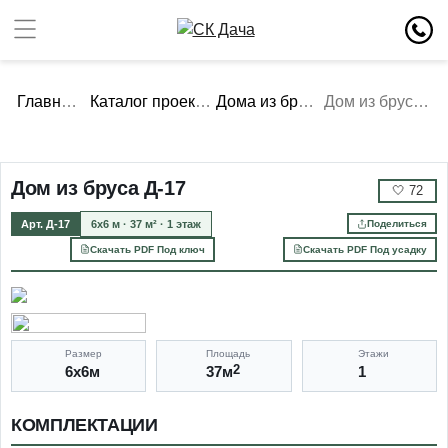
Главная
Каталог проектов
Дома из бруса
Дом из бруса Д-17
Дом из бруса Д-17
🤍
72
Арт. Д-17
6х6 м · 37 м² · 1 этаж
Поделиться
Скачать PDF Под ключ
Скачать PDF Под усадку
Размер
Площадь
Этажи
6х6м
37м
2
1
КОМПЛЕКТАЦИИ