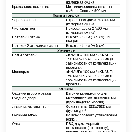
(камерная сушка).
Кровельное покрытие
Металлочерепица (цвет на
выбор). Свесы ≥ 500 мм.
Полы и потолок
Черновой пол
Строганная доска 20х100 мм
(камерная сушка).
Чистовой пол
Половая доска 27х90 мм
(камерная сушка).
Потолок 1 этажа
Высота 2.50 м (+/-5 см). 19
венцов.
Потолок 2 этажа/мансарды
Высота 2.50 м (+/-5 см).
Утепление
Пол и потолок
«KNAUF» 100 мм / «KNAUF»
150 мм / «KNAUF» 200 мм (в
зависимости от комплектации
проекта).
Мансарда
«KNAUF» 100 мм / «KNAUF»
150 мм / «KNAUF» 200 мм (в
зависимости от комплектации
проекта).
Отделка
Отделка второго этажа
Вагонка камерной сушки.
Входная дверь
Металлическая, 800х2000 мм
(производство Россия).
Двери межкомнатные
Филенчатые, 800х2000 мм, с
фурнитурой.
Оконные блоки
Во всех проемах установлены
ройки.
Окна
ПВХ, двухкамерный
стеклопакет (по проекту),
поворотно-откидные. В мойке