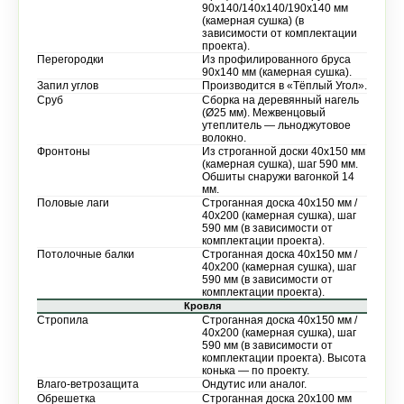
90х140/140х140/190х140 мм
(камерная сушка) (в
зависимости от комплектации
проекта).
Перегородки
Из профилированного бруса
90х140 мм (камерная сушка).
Запил углов
Производится в «Тёплый Угол».
Сруб
Сборка на деревянный нагель
(Ø25 мм). Межвенцовый
утеплитель — льноджутовое
волокно.
Фронтоны
Из строганной доски 40х150 мм
(камерная сушка), шаг 590 мм.
Обшиты снаружи вагонкой 14
мм.
Половые лаги
Строганная доска 40х150 мм /
40х200 (камерная сушка), шаг
590 мм (в зависимости от
комплектации проекта).
Потолочные балки
Строганная доска 40х150 мм /
40х200 (камерная сушка), шаг
590 мм (в зависимости от
комплектации проекта).
Кровля
Стропила
Строганная доска 40х150 мм /
40х200 (камерная сушка), шаг
590 мм (в зависимости от
комплектации проекта). Высота
конька — по проекту.
Влаго-ветрозащита
Ондутис или аналог.
Обрешетка
Строганная доска 20х100 мм