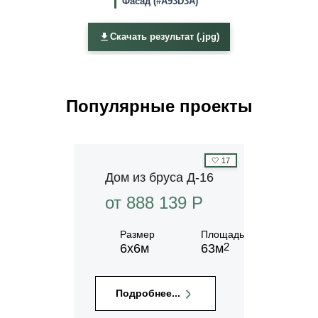
Фасад (#A93D3A)
Скачать результат (.jpg)
Популярные проекты
🤍
17
Дом из бруса Д-16
от 888 139 P
Размер
Площадь
2
6х6м
63м
Подробнее...