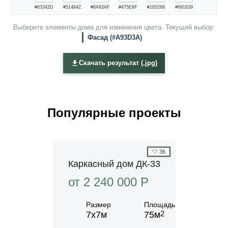
#63342D
#514842
#6A93AF
#475E6F
#165288
#691639
Выберите элементы дома для изменения цвета. Текущий выбор:
Фасад (#A93D3A)
Скачать результат (.jpg)
Популярные проекты
🤍
36
Каркасный дом ДК-33
от 2 240 000 P
Размер
Площадь
2
7х7м
75м