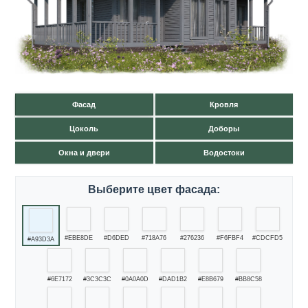
Фасад
Кровля
Цоколь
Доборы
Окна и двери
Водостоки
Выберите цвет фасада:
#EBE8DE
#D6DED
#718A76
#276236
#F6FBF4
#CDCFD5
#A93D3A
#6E7172
#3C3C3C
#0A0A0D
#DAD1B2
#E8B679
#BB8C58