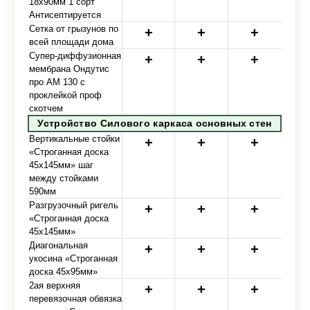
18х90мм 1 сорт
Антисептируется
Сетка от грызунов по
всей площади дома
Супер-диффузионная
мембрана Ондутис
про АМ 130 с
проклейкой проф
скотчем
Устройство Силового каркаса основных стен
Вертикальные стойки
«Строганная доска
45х145мм» шаг
между стойками
590мм
Разгрузочный ригель
«Строганная доска
45х145мм»
Диагональная
укосина «Строганная
доска 45х95мм»
2ая верхняя
перевязочная обвязка