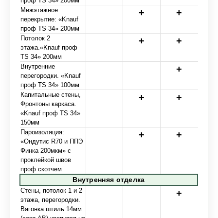
проф TS 34» 200мм
Межэтажное
перекрытие: «Knauf
проф TS 34» 200мм
Потолок 2
этажа.«Knauf проф
TS 34» 200мм
Внутренние
перегородки. «Knauf
проф TS 34» 100мм
Капитальные стены,
Фронтоны каркаса.
«Knauf проф TS 34»
150мм
Пароизоляция:
«Ондутис R70 и ППЭ
Финка 200мкм» с
проклейкой швов
проф скотчем
Внутренняя отделка
Стены, потолок 1 и 2
этажа, перегородки.
Вагонка штиль 14мм