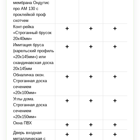
мембрана Ондутис
про АМ 130 с
проклейкой проф
скотчем
Конт-рейка
«Строганный брусок
20х40мм»
Имитация бруса
(карельский профиль
«20х145мм») или
скандинавская доска
20х145мм
Обналичка окон.
Строганная доска
сечением
«20х100мм»
Углы дома.
Строганная доска
сечением
«20х150мм»
Окна ПВХ
Дверь входная
металлическая с