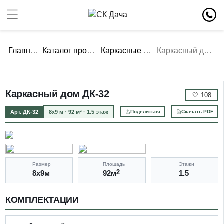
Главная
Каталог проектов
Каркасные дома
Каркасный дом ДК-32
Каркасный дом ДК-32
🤍
108
Арт. ДК-32
8х9 м · 92 м² · 1.5 этаж
Поделиться
Скачать PDF
Размер
Площадь
Этажи
8х9м
92м
2
1.5
КОМПЛЕКТАЦИИ