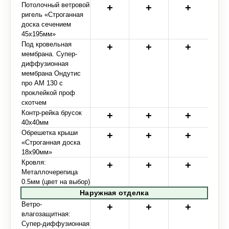
Потолочный ветровой
ригель «Строганная
доска сечением
45х195мм»
Под кровельная
мембрана. Супер-
диффузионная
мембрана Ондутис
про АМ 130 с
проклейкой проф
скотчем
Контр-рейка брусок
40х40мм
Обрешетка крыши
«Строганная доска
18х90мм»
Кровля:
Металлочерепица
0.5мм (цвет на выбор)
Наружная отделка
Ветро-
влагозащитная:
Супер-диффузионная