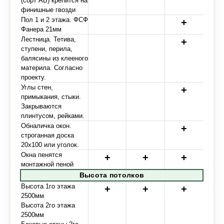
(сорт АВ) крепится на
финишные гвозди
Пол 1 и 2 этажа. ФСФ
Фанера 21мм
Лестница. Тетива,
ступени, перила,
балясины из клееного
материла. Согласно
проекту.
Углы стен,
примыкания, стыки.
Закрываются
плинтусом, рейками.
Обналичка окон.
строганная доска
20х100 или уголок.
Окна пенятся
монтажной пеной
Высота потолков
Высота 1го этажа
2500мм
Высота 2го этажа
2500мм