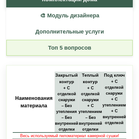
🎨 Модуль дизайнера
Дополнительные услуги
Топ 5 вопросов
Закрытый
Теплый
Под ключ
контур
контур
+ С
отделкой
+ С
+ С
снаружи
отделкой
отделкой
Наименования
+ С
снаружи
снаружи
утеплением
материала
– Без
+ С
+ С
утепления
утеплением
внутренней
– Без
– Без
отделкой
внутренней
внутренней
отделки
отделки
Весь используемый пиломатериал камерной сушки!