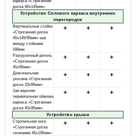
каркаса «Строганная
доска 40х145мм»
Устройство Силового каркаса внутренних
перегородок
Вертикальные стойки
«Строганная доска
45х145/95мм» шаг
между стойками
590мм
Разгрузочный ригель
«Строганная доска
45х95мм»
Диагональная
укосина «Строганная
доска 20х95мм»
2ая верхняя
перевязочная обвязка
каркаса «Строганная
доска 45х95мм»
Устройство крыши
Стропильная нога
«Строганная доска
сечением 45х195мм»