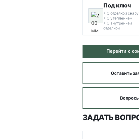
Под ключ
+ С отделкой снар
+ С утеплением
+ С внутренней
отделкой
Перейти к к
Оставить за
Вопросы
ЗАДАТЬ ВОПР