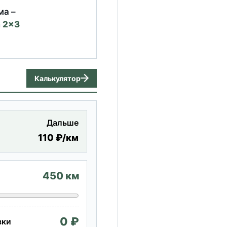
ма –
 2×3
Калькулятор
Дальше
110 ₽/км
450 км
0 ₽
вки