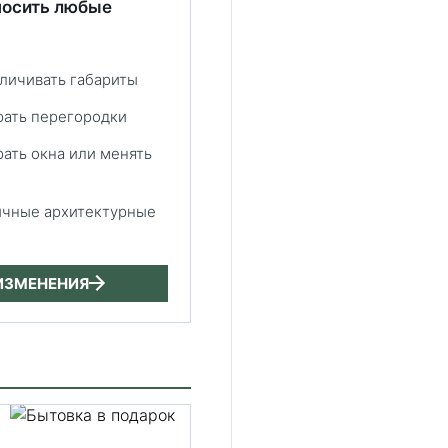
носить любые
еличивать габариты
рать перегородки
рать окна или менять
ичные архитектурные
ИЗМЕНЕНИЯ