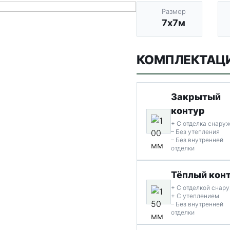
Размер
7х7м
КОМПЛЕКТАЦ
Закрытый
контур
+ С отделка снару
– Без утепления
– Без внутренней
отделки
Тёплый кон
+ С отделкой снар
+ С утеплением
– Без внутренней
отделки