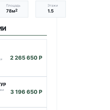
Площадь
Этажи
2
78м
1.5
ИИ
2 265 650 P
жи
тур
ужи
3 196 650 P