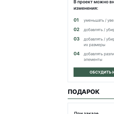
В проект можно в
изменения:
01
уменьшать / ув
02
добавлять / уби
03
добавлять / уби
их размеры
04
добавлять разл
элементы
ОБСУДИТЬ 
ПОДАРОК
При заказе