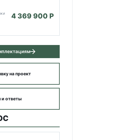
ужи
4 369 900 P
омплектациям
явку на проект
 и ответы
ОС