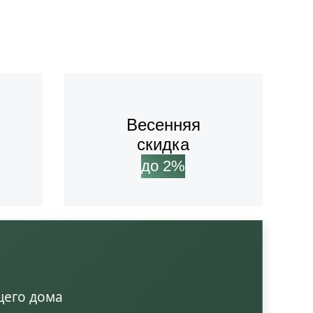
Весенняя
скидка
до 2%
щего дома