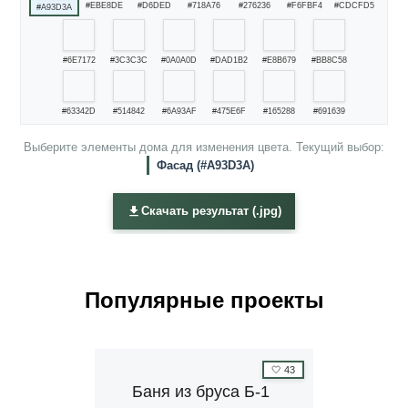
#EBE8DE
#D6DED
#718A76
#276236
#F6FBF4
#CDCFD5
#A93D3A
#6E7172
#3C3C3C
#0A0A0D
#DAD1B2
#E8B679
#BB8C58
#63342D
#514842
#6A93AF
#475E6F
#165288
#691639
Выберите элементы дома для изменения цвета. Текущий выбор:
Фасад (#A93D3A)
Скачать результат (.jpg)
Популярные проекты
🤍
43
Баня из бруса Б-1