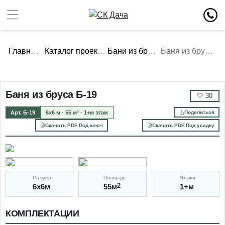
Главная
Каталог проектов
Бани из бруса
Баня из бруса Б-19
Баня из бруса Б-19
🤍
30
Арт. Б-19
6х6 м · 55 м² · 1+м этаж
Поделиться
Скачать PDF Под ключ
Скачать PDF Под усадку
Размер
Площадь
Этажи
6х6м
55м
2
1+м
КОМПЛЕКТАЦИИ