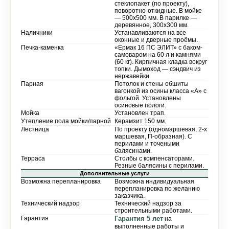
стеклопакет (по проекту),
поворотно-откидные. В мойке
— 500х500 мм. В парилке —
деревянное, 300х300 мм.
Наличники
Устанавливаются на все
оконные и дверные проёмы.
Печка-каменка
«Ермак 16 ПС ЭЛИТ» с баком-
самоваром на 60 л и камнями
(60 кг). Кирпичная кладка вокруг
топки. Дымоход — сэндвич из
нержавейки.
Парная
Потолок и стены обшиты
вагонкой из осины класса «А» с
фольгой. Установлены
осиновые пологи.
Мойка
Установлен трап.
Утепление пола мойки/парной
Керамзит 150 мм.
Лестница
По проекту (одномаршевая, 2-х
маршевая, П-образная). С
перилами и точеными
балясинами.
Терраса
Столбы с компенсаторами.
Резные балясины с перилами.
Дополнительные услуги
Возможна перепланировка
Возможна индивидуальная
перепланировка по желанию
заказчика.
Технический надзор
Технический надзор за
строительными работами.
Гарантия
Гарантия 5 лет
на
выполненные работы и