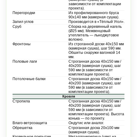
зависимости от комплектации
проекта).
Перегородки
Из профилированного бруса
90х140 мм (камерная сушка).
Запил углов
Производится в «Тёплый Угол».
Сруб
Сборка на деревянный нагель
(Ø25 мм). Межвенцовый
утеплитель — льноджутовое
волокно.
Фронтоны
Из строганной доски 40х150 мм
(камерная сушка), шаг 590 мм.
Обшиты снаружи вагонкой 14
мм.
Половые лаги
Строганная доска 40х150 мм /
40х200 (камерная сушка), шаг
590 мм (в зависимости от
комплектации проекта).
Потолочные балки
Строганная доска 40х150 мм /
40х200 (камерная сушка), шаг
590 мм (в зависимости от
комплектации проекта).
Кровля
Стропила
Строганная доска 40х150 мм /
40х200 (камерная сушка), шаг
590 мм (в зависимости от
комплектации проекта). Высота
конька — по проекту.
Влаго-ветрозащита
Ондутис или аналог.
Обрешетка
Строганная доска 20х100 мм
(камерная сушка).
Кровельное покрытие
Металлочерепица (цвет на