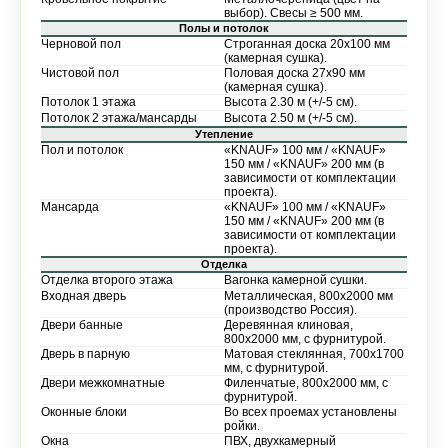
выбор). Свесы ≥ 500 мм.
Полы и потолок
Черновой пол
Строганная доска 20х100 мм
(камерная сушка).
Чистовой пол
Половая доска 27х90 мм
(камерная сушка).
Потолок 1 этажа
Высота 2.30 м (+/-5 см).
Потолок 2 этажа/мансарды
Высота 2.50 м (+/-5 см).
Утепление
Пол и потолок
«KNAUF» 100 мм / «KNAUF»
150 мм / «KNAUF» 200 мм (в
зависимости от комплектации
проекта).
Мансарда
«KNAUF» 100 мм / «KNAUF»
150 мм / «KNAUF» 200 мм (в
зависимости от комплектации
проекта).
Отделка
Отделка второго этажа
Вагонка камерной сушки.
Входная дверь
Металлическая, 800х2000 мм
(производство Россия).
Двери банные
Деревянная клиновая,
800х2000 мм, с фурнитурой.
Дверь в парную
Матовая стеклянная, 700х1700
мм, с фурнитурой.
Двери межкомнатные
Филенчатые, 800х2000 мм, с
фурнитурой.
Оконные блоки
Во всех проемах установлены
ройки.
Окна
ПВХ, двухкамерный