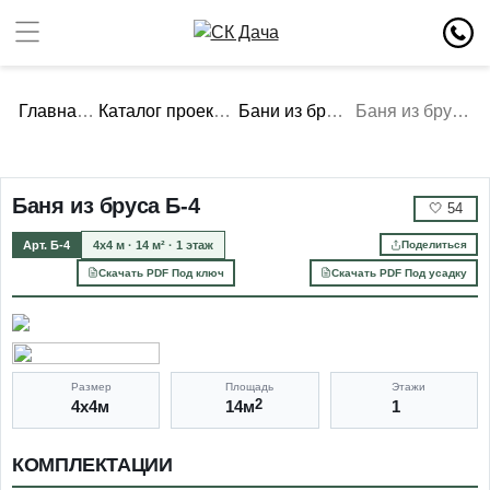
Главная
Каталог проектов
Бани из бруса
Баня из бруса Б-4
Баня из бруса Б-4
🤍
54
Арт. Б-4
4х4 м · 14 м² · 1 этаж
Поделиться
Скачать PDF Под ключ
Скачать PDF Под усадку
Размер
Площадь
Этажи
4х4м
14м
2
1
КОМПЛЕКТАЦИИ