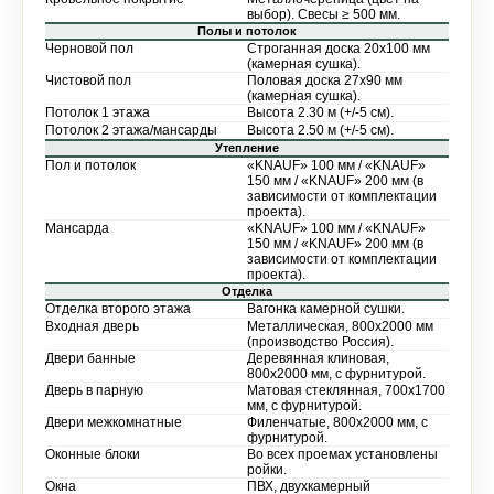
выбор). Свесы ≥ 500 мм.
Полы и потолок
Черновой пол
Строганная доска 20х100 мм
(камерная сушка).
Чистовой пол
Половая доска 27х90 мм
(камерная сушка).
Потолок 1 этажа
Высота 2.30 м (+/-5 см).
Потолок 2 этажа/мансарды
Высота 2.50 м (+/-5 см).
Утепление
Пол и потолок
«KNAUF» 100 мм / «KNAUF»
150 мм / «KNAUF» 200 мм (в
зависимости от комплектации
проекта).
Мансарда
«KNAUF» 100 мм / «KNAUF»
150 мм / «KNAUF» 200 мм (в
зависимости от комплектации
проекта).
Отделка
Отделка второго этажа
Вагонка камерной сушки.
Входная дверь
Металлическая, 800х2000 мм
(производство Россия).
Двери банные
Деревянная клиновая,
800х2000 мм, с фурнитурой.
Дверь в парную
Матовая стеклянная, 700х1700
мм, с фурнитурой.
Двери межкомнатные
Филенчатые, 800х2000 мм, с
фурнитурой.
Оконные блоки
Во всех проемах установлены
ройки.
Окна
ПВХ, двухкамерный