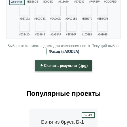
#EBE8DE
#D6DED
#718A76
#276236
#F6FBF4
#CDCFD5
#A93D3A
#6E7172
#3C3C3C
#0A0A0D
#DAD1B2
#E8B679
#BB8C58
#63342D
#514842
#6A93AF
#475E6F
#165288
#691639
Выберите элементы дома для изменения цвета. Текущий выбор:
Фасад (#A93D3A)
Скачать результат (.jpg)
Популярные проекты
🤍
43
Баня из бруса Б-1