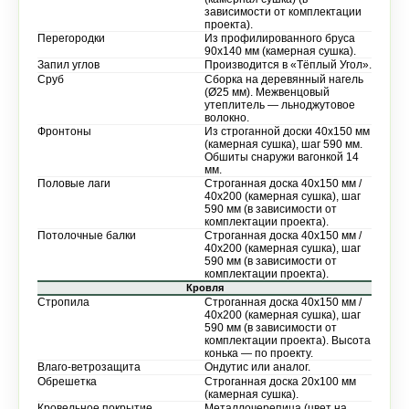
зависимости от комплектации
проекта).
Перегородки
Из профилированного бруса
90х140 мм (камерная сушка).
Запил углов
Производится в «Тёплый Угол».
Сруб
Сборка на деревянный нагель
(Ø25 мм). Межвенцовый
утеплитель — льноджутовое
волокно.
Фронтоны
Из строганной доски 40х150 мм
(камерная сушка), шаг 590 мм.
Обшиты снаружи вагонкой 14
мм.
Половые лаги
Строганная доска 40х150 мм /
40х200 (камерная сушка), шаг
590 мм (в зависимости от
комплектации проекта).
Потолочные балки
Строганная доска 40х150 мм /
40х200 (камерная сушка), шаг
590 мм (в зависимости от
комплектации проекта).
Кровля
Стропила
Строганная доска 40х150 мм /
40х200 (камерная сушка), шаг
590 мм (в зависимости от
комплектации проекта). Высота
конька — по проекту.
Влаго-ветрозащита
Ондутис или аналог.
Обрешетка
Строганная доска 20х100 мм
(камерная сушка).
Кровельное покрытие
Металлочерепица (цвет на