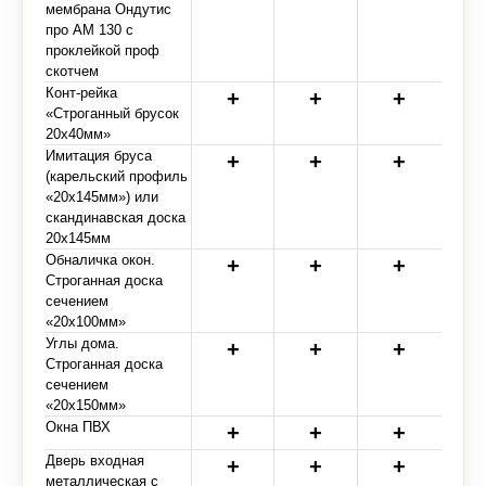
мембрана Ондутис
про АМ 130 с
проклейкой проф
скотчем
Конт-рейка
«Строганный брусок
20х40мм»
Имитация бруса
(карельский профиль
«20х145мм») или
скандинавская доска
20х145мм
Обналичка окон.
Строганная доска
сечением
«20х100мм»
Углы дома.
Строганная доска
сечением
«20х150мм»
Окна ПВХ
Дверь входная
металлическая с