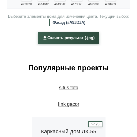
#63342D
#514842
#6A93AF
#475E6F
#165288
#691639
Выберите элементы дома для изменения цвета. Текущий выбор:
Фасад (#A93D3A)
Скачать результат (.jpg)
Популярные проекты
situs toto
link gacor
🤍
75
Каркасный дом ДК-55