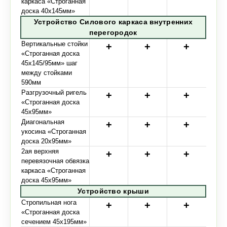
каркаса «Строганная
доска 40х145мм»
Устройство Силового каркаса внутренних
перегородок
Вертикальные стойки
«Строганная доска
45х145/95мм» шаг
между стойками
590мм
Разгрузочный ригель
«Строганная доска
45х95мм»
Диагональная
укосина «Строганная
доска 20х95мм»
2ая верхняя
перевязочная обвязка
каркаса «Строганная
доска 45х95мм»
Устройство крыши
Стропильная нога
«Строганная доска
сечением 45х195мм»