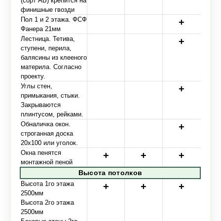
(сорт АВ) крепится на
финишные гвозди
Пол 1 и 2 этажа. ФСФ
Фанера 21мм
Лестница. Тетива,
ступени, перила,
балясины из клееного
материла. Согласно
проекту.
Углы стен,
примыкания, стыки.
Закрываются
плинтусом, рейками.
Обналичка окон.
строганная доска
20х100 или уголок.
Окна пенятся
монтажной пеной
Высота потолков
Высота 1го этажа
2500мм
Высота 2го этажа
2500мм