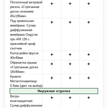
Потолочный ветровой
ригель «Строганная
доска сечением
45х195мм»
Под кровельная
мембрана. Супер-
диффузионная
мембрана Ондутис
про АМ 130 с
проклейкой проф
скотчем
Контр-рейка брусок
40х40мм
Обрешетка крыши
«Строганная доска
18х90мм»
Кровля:
Металлочерепица
0.5мм (цвет на выбор)
Наружная отделка
Ветро-
влагозащитная:
Супер-диффузионная