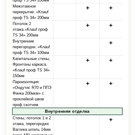
проф TS 34» 200мм
Межэтажное
перекрытие: «Knauf
проф TS 34» 200мм
Потолок 2
этажа.«Knauf проф
TS 34» 200мм
Внутренние
перегородки. «Knauf
проф TS 34» 100мм
Капитальные стены,
Фронтоны каркаса.
«Knauf проф TS 34»
150мм
Пароизоляция:
«Ондутис R70 и ППЭ
Финка 200мкм» с
проклейкой швов
проф скотчем
Внутренняя отделка
Стены, потолок 1 и 2
этажа, перегородки.
Вагонка штиль 14мм