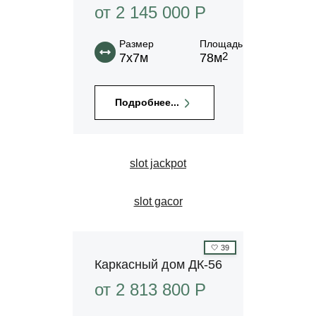
от 2 145 000 P
Размер
Площадь
2
7х7м
78м
Подробнее...
slot jackpot
slot gacor
🤍
39
Каркасный дом ДК-56
от 2 813 800 P