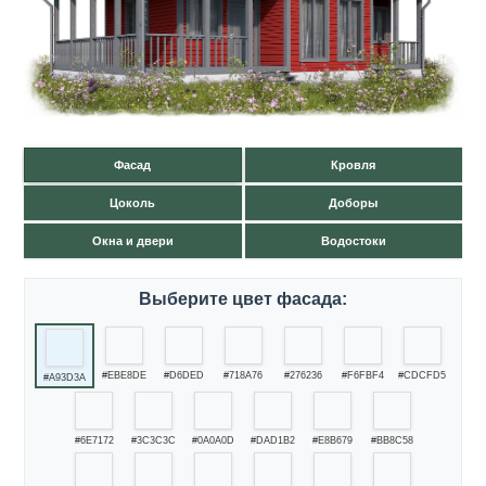
Фасад
Кровля
Цоколь
Доборы
Окна и двери
Водостоки
Выберите цвет фасада:
#EBE8DE
#D6DED
#718A76
#276236
#F6FBF4
#CDCFD5
#A93D3A
#6E7172
#3C3C3C
#0A0A0D
#DAD1B2
#E8B679
#BB8C58