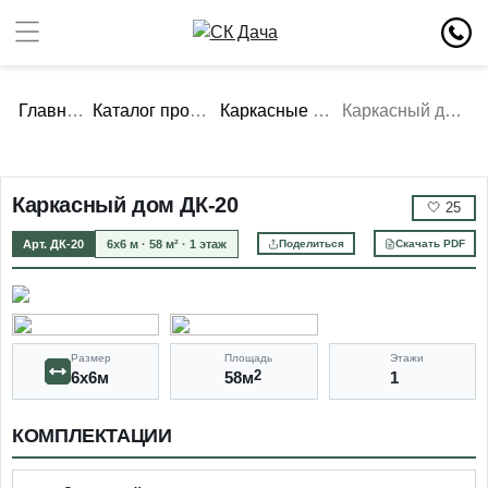
Главная
Каталог проектов
Каркасные дома
Каркасный дом ДК-20
Каркасный дом ДК-20
🤍
25
Арт. ДК-20
6х6 м · 58 м² · 1 этаж
Поделиться
Скачать PDF
Размер
Площадь
Этажи
6х6м
58м
2
1
КОМПЛЕКТАЦИИ