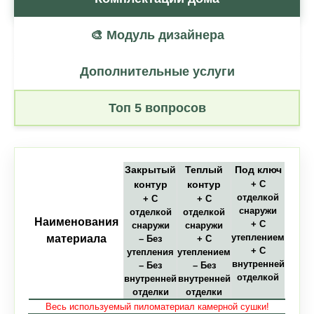
🎨 Модуль дизайнера
Дополнительные услуги
Топ 5 вопросов
Закрытый
Теплый
Под ключ
контур
контур
+ С
отделкой
+ С
+ С
снаружи
отделкой
отделкой
Наименования
+ С
снаружи
снаружи
утеплением
материала
– Без
+ С
+ С
утепления
утеплением
внутренней
– Без
– Без
отделкой
внутренней
внутренней
отделки
отделки
Весь используемый пиломатериал камерной сушки!