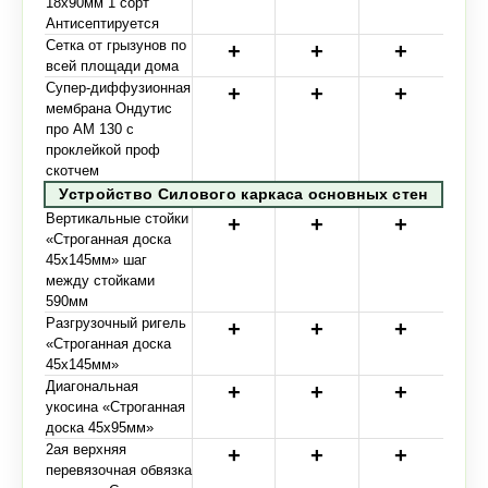
18х90мм 1 сорт
Антисептируется
Сетка от грызунов по
всей площади дома
Супер-диффузионная
мембрана Ондутис
про АМ 130 с
проклейкой проф
скотчем
Устройство Силового каркаса основных стен
Вертикальные стойки
«Строганная доска
45х145мм» шаг
между стойками
590мм
Разгрузочный ригель
«Строганная доска
45х145мм»
Диагональная
укосина «Строганная
доска 45х95мм»
2ая верхняя
перевязочная обвязка