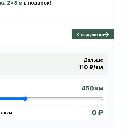
ка 2×3 м
в подарок!
Калькулятор
Дальше
О
110 ₽/км
450 км
0 ₽
тавки