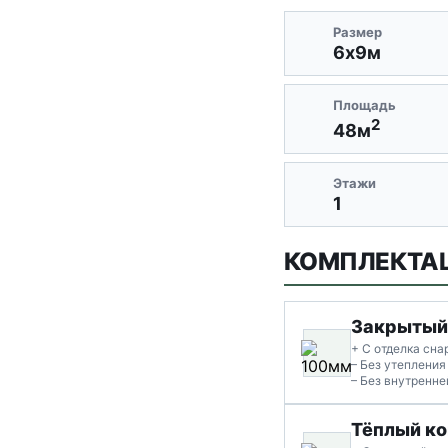
Размер
6х9м
Площадь
2
48м
Этажи
1
КОМПЛЕКТА
Закрытый
+ С отделка сн
– Без утепления
– Без внутренне
Тёплый ко