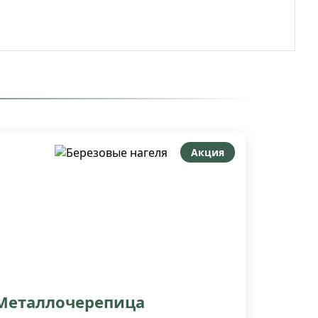
Акция
Металлочерепица​