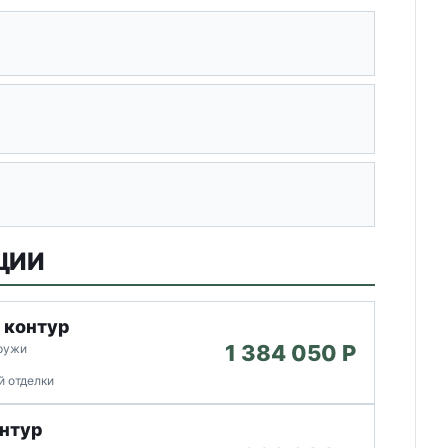
ЦИИ
 контур
1 384 050 P
аружи
й отделки
нтур