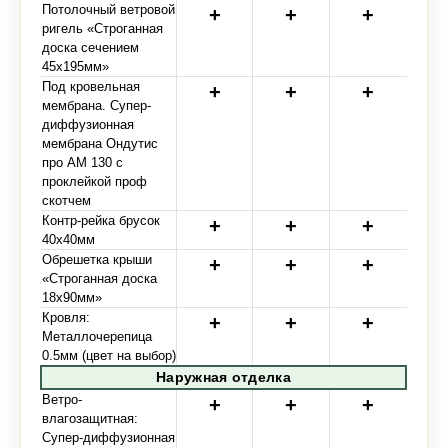
Потолочный ветровой
ригель «Строганная
доска сечением
45х195мм»
Под кровельная
мембрана. Супер-
диффузионная
мембрана Ондутис
про АМ 130 с
проклейкой проф
скотчем
Контр-рейка брусок
40х40мм
Обрешетка крыши
«Строганная доска
18х90мм»
Кровля:
Металлочерепица
0.5мм (цвет на выбор)
Наружная отделка
Ветро-
влагозащитная:
Супер-диффузионная