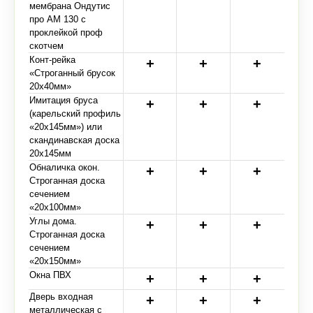
мембрана Ондутис
про АМ 130 с
проклейкой проф
скотчем
Конт-рейка
«Строганный брусок
20х40мм»
Имитация бруса
(карельский профиль
«20х145мм») или
скандинавская доска
20х145мм
Обналичка окон.
Строганная доска
сечением
«20х100мм»
Углы дома.
Строганная доска
сечением
«20х150мм»
Окна ПВХ
Дверь входная
металлическая с