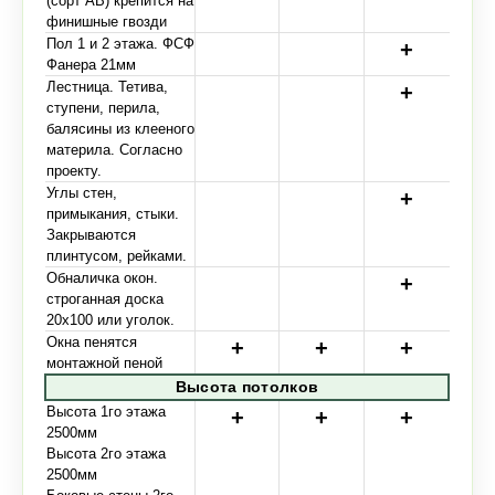
(сорт АВ) крепится на
финишные гвозди
Пол 1 и 2 этажа. ФСФ
Фанера 21мм
Лестница. Тетива,
ступени, перила,
балясины из клееного
материла. Согласно
проекту.
Углы стен,
примыкания, стыки.
Закрываются
плинтусом, рейками.
Обналичка окон.
строганная доска
20х100 или уголок.
Окна пенятся
монтажной пеной
Высота потолков
Высота 1го этажа
2500мм
Высота 2го этажа
2500мм