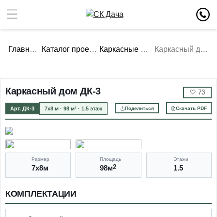
Главная
Каталог проектов
Каркасные дома
Каркасный дом ДК-3
Каркасный дом ДК-3
🤍
73
Арт. ДК-3
7х8 м · 98 м² · 1.5 этаж
Поделиться
Скачать PDF
Размер
Площадь
Этажи
7х8м
98м
2
1.5
КОМПЛЕКТАЦИИ