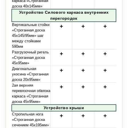
каркаса «Строганная
доска 40х145мм»
Устройство Силового каркаса внутренних
перегородок
Вертикальные стойки
«Строганная доска
45х145/95мм» шаг
между стойками
590мм
Разгрузочный ригель
«Строганная доска
45х95мм»
Диагональная
укосина «Строганная
доска 20х95мм»
2ая верхняя
перевязочная обвязка
каркаса «Строганная
доска 45х95мм»
Устройство крыши
Стропильная нога
«Строганная доска
сечением 45х195мм»