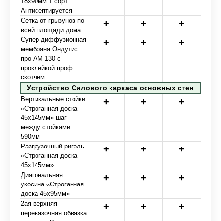
18х90мм 1 сорт
Антисептируется
Сетка от грызунов по
всей площади дома
Супер-диффузионная
мембрана Ондутис
про АМ 130 с
проклейкой проф
скотчем
Устройство Силового каркаса основных стен
Вертикальные стойки
«Строганная доска
45х145мм» шаг
между стойками
590мм
Разгрузочный ригель
«Строганная доска
45х145мм»
Диагональная
укосина «Строганная
доска 45х95мм»
2ая верхняя
перевязочная обвязка