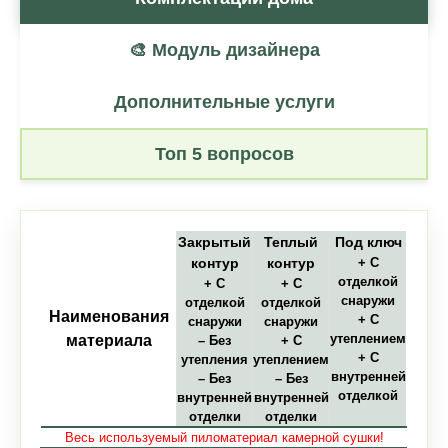
🎨 Модуль дизайнера
Дополнительные услуги
Топ 5 вопросов
Закрытый
Теплый
Под ключ
контур
контур
+ С
отделкой
+ С
+ С
снаружи
отделкой
отделкой
Наименования
+ С
снаружи
снаружи
утеплением
материала
– Без
+ С
+ С
утепления
утеплением
внутренней
– Без
– Без
отделкой
внутренней
внутренней
отделки
отделки
Весь используемый пиломатериал камерной сушки!