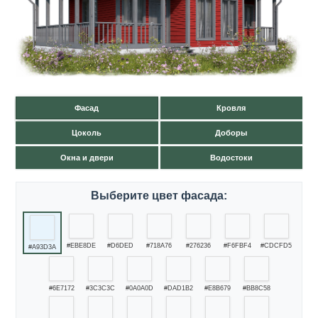
Фасад
Кровля
Цоколь
Доборы
Окна и двери
Водостоки
Выберите цвет фасада:
#EBE8DE
#D6DED
#718A76
#276236
#F6FBF4
#CDCFD5
#A93D3A
#6E7172
#3C3C3C
#0A0A0D
#DAD1B2
#E8B679
#BB8C58