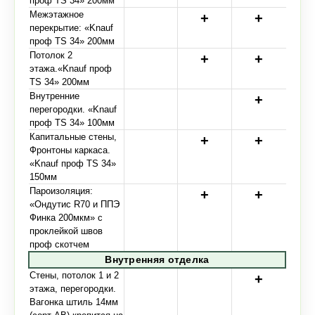
проф TS 34» 200мм
Межэтажное
перекрытие: «Knauf
проф TS 34» 200мм
Потолок 2
этажа.«Knauf проф
TS 34» 200мм
Внутренние
перегородки. «Knauf
проф TS 34» 100мм
Капитальные стены,
Фронтоны каркаса.
«Knauf проф TS 34»
150мм
Пароизоляция:
«Ондутис R70 и ППЭ
Финка 200мкм» с
проклейкой швов
проф скотчем
Внутренняя отделка
Стены, потолок 1 и 2
этажа, перегородки.
Вагонка штиль 14мм