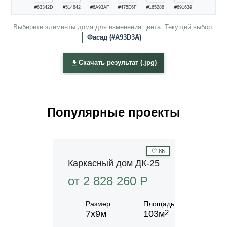
#63342D
#514842
#6A93AF
#475E6F
#165288
#691639
Выберите элементы дома для изменения цвета. Текущий выбор:
Фасад (#A93D3A)
Скачать результат (.jpg)
Популярные проекты
🤍
86
Каркасный дом ДК-25
от 2 828 260 P
Размер
Площадь
2
7х9м
103м