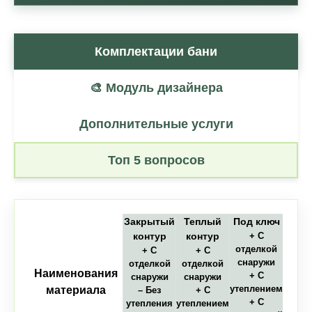
Комплектации бани
🎨 Модуль дизайнера
Дополнительные услуги
Топ 5 вопросов
Закрытый
Теплый
Под ключ
контур
контур
+ С
отделкой
+ С
+ С
снаружи
отделкой
отделкой
Наименования
+ С
снаружи
снаружи
утеплением
материала
– Без
+ С
+ С
утепления
утеплением