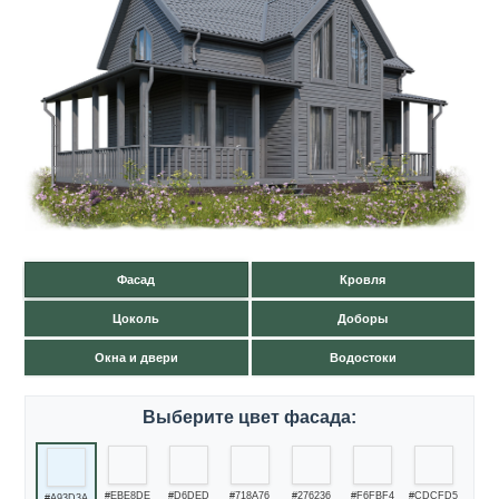
Фасад
Кровля
Цоколь
Доборы
Окна и двери
Водостоки
Выберите цвет фасада:
#EBE8DE
#D6DED
#718A76
#276236
#F6FBF4
#CDCFD5
#A93D3A