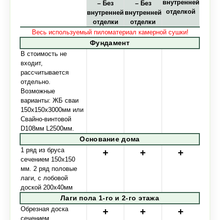
внутренней
– Без
– Без
отделкой
внутренней
внутренней
отделки
отделки
Весь используемый пиломатериал камерной сушки!
Фундамент
В стоимость не
входит,
рассчитывается
отдельно.
Возможные
варианты: ЖБ сваи
150х150х3000мм или
Свайно-винтовой
D108мм L2500мм.
Основание дома
1 ряд из бруса
сечением 150х150
мм. 2 ряд половые
лаги, с лобовой
доской 200х40мм
Лаги пола 1-го и 2-го этажа
Обрезная доска
сечением