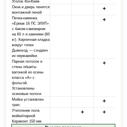
Уголок 45х45мм
Окна и дверь пенятся
монтажной пеной
Печка-каменка
«Ермак 16 ПС ЭЛИТ»
с баком-самоваром
на 60 л и камнями (60
кг). Кирпичная кладка
вокруг топки.
Дымоход — сэндвич
из нержавейки.
Парная потолок и
стены обшиты
вагонкой из осины
класса «А» с
фольгой.
Установлены
осиновые пологи.
Мойка установлен
трап.
Утепление пола
мойки/парной
Керамзит 150 мм.