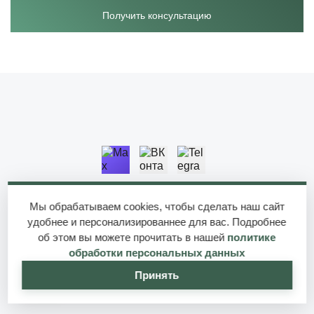
Получить консультацию
+7 911 628-33-33
Мы обрабатываем cookies, чтобы сделать наш сайт
удобнее и персонализированнее для вас. Подробнее
skdacharu@yandex.ru
об этом вы можете прочитать в нашей
политике
обработки персональных данных
Принять
Заказать звонок