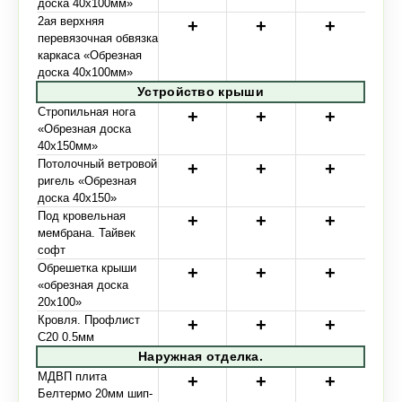
доска 40х100мм»
2ая верхняя
перевязочная обвязка
каркаса «Обрезная
доска 40х100мм»
Устройство крыши
Стропильная нога
«Обрезная доска
40х150мм»
Потолочный ветровой
ригель «Обрезная
доска 40х150»
Под кровельная
мембрана. Тайвек
софт
Обрешетка крыши
«обрезная доска
20х100»
Кровля. Профлист
С20 0.5мм
Наружная отделка.
МДВП плита
Белтермо 20мм шип-