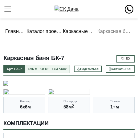
Главная
Каталог проектов
Каркасные бани
Каркасная баня БК-7
Каркасная баня БК-7
🤍
93
Арт. БК-7
6х6 м · 58 м² · 1+м этаж
Поделиться
Скачать PDF
Размер
Площадь
Этажи
6х6м
58м
2
1+м
КОМПЛЕКТАЦИИ