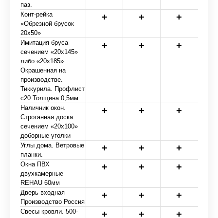
паз.
Конт-рейка
«Обрезной брусок
20х50»
Имитация бруса
сечением «20х145»
либо «20х185».
Окрашенная на
производстве.
Тиккурила. Профлист
с20 Толщина 0,5мм
Наличник окон.
Строганная доска
сечением «20х100»
доборные уголки
Углы дома. Ветровые
планки.
Окна ПВХ
двухкамерные
REHAU 60мм
Дверь входная
Производство Россия
Свесы кровли. 500-