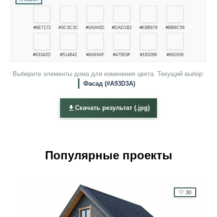
#6E7172
#3C3C3C
#0A0A0D
#DAD1B2
#E8B679
#BB8C58
#63342D
#514842
#6A93AF
#475E6F
#165288
#691639
Выберите элементы дома для изменения цвета. Текущий выбор:
Фасад (#A93D3A)
Скачать результат (.jpg)
Популярные проекты
🤍
30