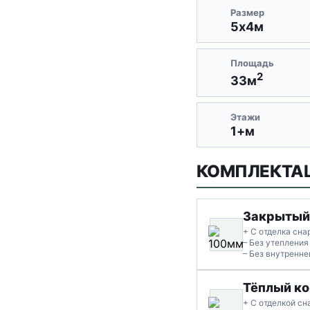
Размер
5х4м
Площадь
2
33м
Этажи
1+м
КОМПЛЕКТА
Закрытый
+ С отделка сн
– Без утепления
– Без внутренне
Тёплый ко
+ С отделкой с