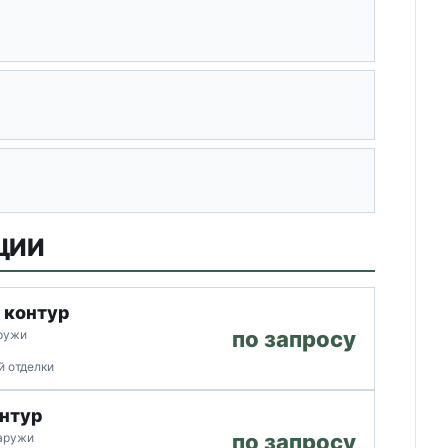
ЦИИ
 контур
по запросу
аружи
й отделки
нтур
по запросу
наружи