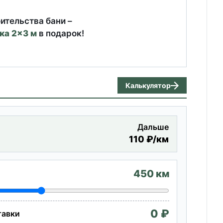
ительства бани –
ка 2×3 м
в подарок!
Калькулятор
Дальше
О
110 ₽/км
450 км
0 ₽
тавки