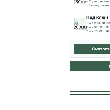
+ С утеплением
– Без внутренне
Под ключ
+ С отделкой с
+ С утеплением
+ С внутренней 
Смотреть