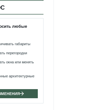
ОС
носить любые
личивать габариты
ать перегородки
ать окна или менять
чные архитектурные
ЗМЕНЕНИЯ