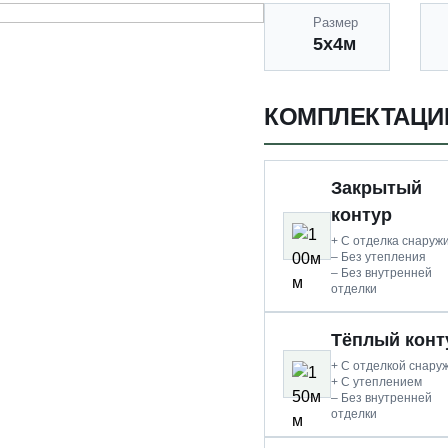
Размер
5х4м
КОМПЛЕКТАЦИ
Закрытый
контур
+ С отделка снаруж
– Без утепления
– Без внутренней
отделки
Тёплый конт
+ С отделкой снару
+ С утеплением
– Без внутренней
отделки