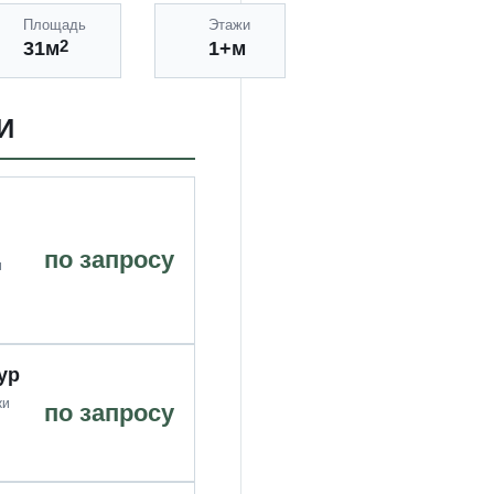
Площадь
Этажи
2
31м
1+м
И
по запросу
и
ур
жи
по запросу