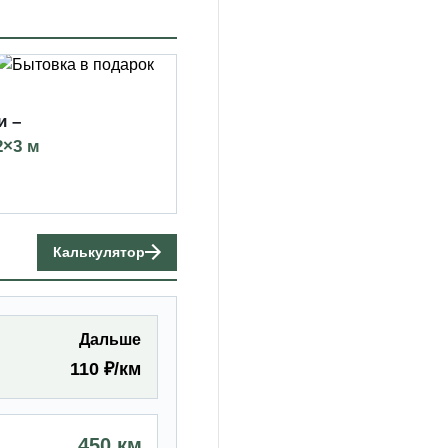
и –
2×3 м
Калькулятор
Дальше
110 ₽/км
450 км