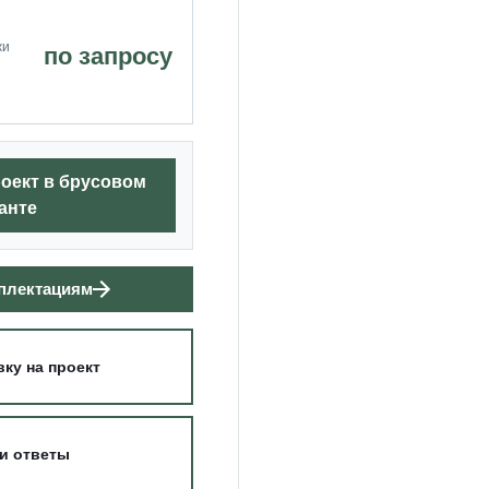
жи
по запросу
роект в брусовом
анте
мплектациям
вку на проект
и ответы